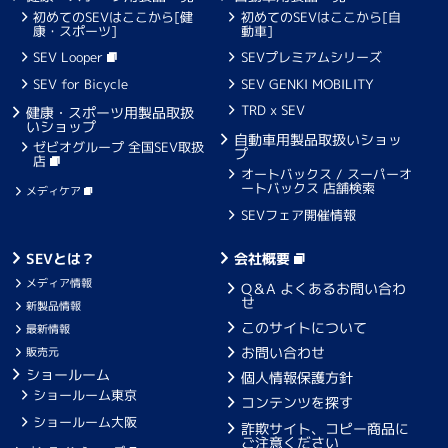
初めてのSEVはここから[健
初めてのSEVはここから[自
康・スポーツ]
動車]
SEV Looper
SEVプレミアムシリーズ
SEV for Bicycle
SEV GENKI MOBILITY
TRD x SEV
健康・スポーツ用製品取扱
いショップ
自動車用製品取扱いショッ
ゼビオグループ 全国SEV取扱
プ
店
オートバックス / スーパーオ
ートバックス 店舗検索
メディケア
SEVフェア開催情報
SEVとは？
会社概要
メディア情報
Q＆A よくあるお問い合わ
せ
新製品情報
このサイトについて
最新情報
お問い合わせ
販売元
ショールーム
個人情報保護方針
ショールーム東京
コンテンツを探す
ショールーム大阪
詐欺サイト、コピー商品に
ご注意ください